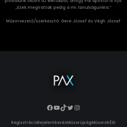
próbálunk okulni az életükből, ahogy Pál apostol is írja:
„Ezek megírattak pedig a mi tanulságunkra.”
Műsorvezető/szerkesztő: Gere József és Végh József
Facebook
YouTube
TikTok
Twitter
Instagram
Regisztráció
Bejelentkezés
Műsorújság
Műsorok
Élő