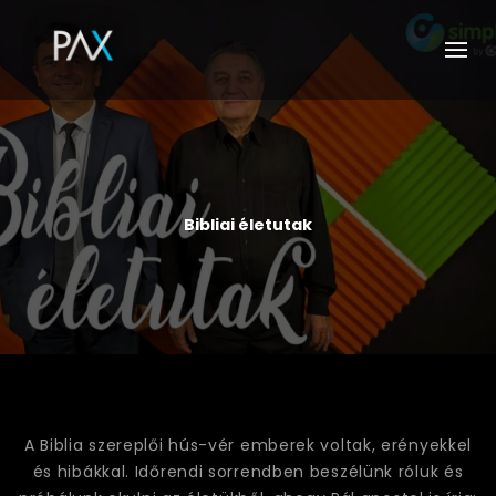
Bibliai életutak
A Biblia szereplői hús-vér emberek voltak, erényekkel
és hibákkal. Időrendi sorrendben beszélünk róluk és