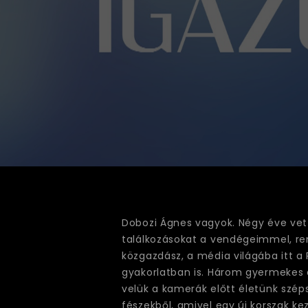
Dobozi Ágnes vagyok. Négy éve vet
találkozásokat a vendégeimmel, ren
közgazdász, a média világába itt a
gyakorlatban is. Három gyermekes 
velük a kamerák előtt életünk szép
fészekből, amivel egy új korszak ke