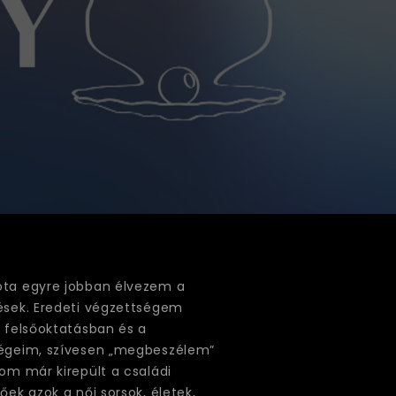
zóta egyre jobban élvezem a
tések. Eredeti végzettségem
a felsőoktatásban és a
ndégeim, szívesen „megbeszélem”
om már kirepült a családi
ek azok a női sorsok, életek,