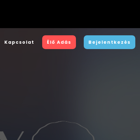
Kapcsolat
Élő Adás
Bejelentkezés