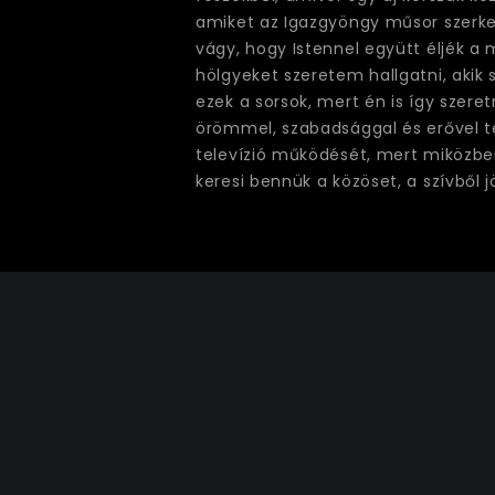
amiket az Igazgyöngy műsor szerke
vágy, hogy Istennel együtt éljék a m
hölgyeket szeretem hallgatni, akik
ezek a sorsok, mert én is így szere
örömmel, szabadsággal és erővel te
televízió működését, mert miközbe
keresi bennük a közöset, a szívből j