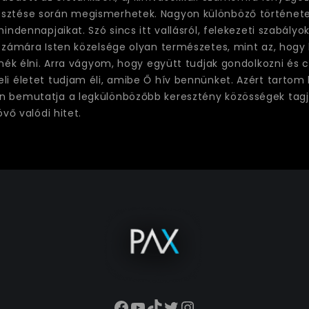
sztése során megismerhetek. Nagyon különböző története
indennapjaikat. Szó sincs itt vallásról, felekezeti szabályo
 számára Isten közelsége olyan természetes, mint az, hogy
tnék élni. Arra vágyom, hogy együtt tudjak gondolkozni és c
li életet tudjam éli, amibe Ő hív bennünket. Azért tartom
n bemutatja a legkülönbözőbb keresztény közösségek tagj
övő valódi hitet.
Facebook
YouTube
TikTok
Twitter
Instagram