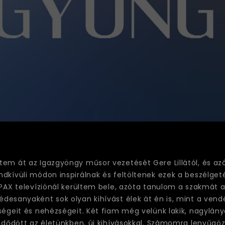
tem át az Igazgyöngy műsor vezetését Gere Lillától, és a
dkívüli módon inspirálnak és feltöltenek ezek a beszélge
 PAX televíziónál kerültem bele, azóta tanulom a szakmát 
édesanyaként sok olyan kihívást élek át én is, mint a ve
ségeit és nehézségeit. Két fiam még velünk lakik, nagylány
zdődött az életünkben, új kihívásokkal. Számomra lenyűgöző