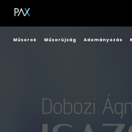
Műsorok
Műsorújság
Adományozás