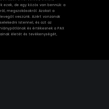
k ezek, de egy közös van bennük: a
król, megszokásokról. Azokat a
 levegőt veszünk. Azért vonzanak
selekedni Istennel, és azt az
 hiánypótlónak és értékesnek a PAX
ainak életét és tevékenységét,